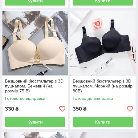
Купити
Купити
Безшовний бюстгальтер з 3D
Безшовний бюстгальтер з 3D
пуш-апом. Бежевий (на
пуш-апом. Чорний (на розмір
розмір 75 B)
80В)
Готово до відправки
Готово до відправки
330
350
₴
₴
Купити
Купити