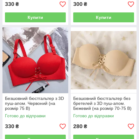
330
300
₴
₴
Купити
Купити
Безшовний бюстгальтер з 3D
Безшовний бюстгальтер без
пуш-апом. Червоний (на
бретелей з 3D пуш-апом.
розмір 75 B)
Бежевий (на розмір 70-75 B)
Готово до відправки
Готово до відправки
330
280
₴
₴