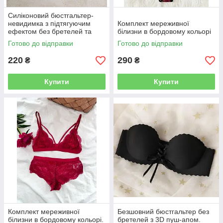
Силіконовий бюстгальтер-
невидимка з підтягуючим
Комплект мереживної
ефектом без бретелей та
білизни в бордовому кольорі
спинки, чашка A
Готово до відправки
Готово до відправки
220
290
₴
₴
Купити
Купити
Комплект мереживної
Безшовний бюстгальтер без
білизни в бордовому кольорі.
бретелей з 3D пуш-апом.