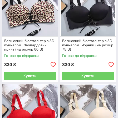
Безшовний бюстгальтер з 3D
Безшовний бюстгальтер з 3D
пуш-апом. Леопардовий
пуш-апом. Чорний (на розмір
принт (на розмір 80 B)
75 B)
Готово до відправки
Готово до відправки
330
330
₴
₴
Купити
Купити