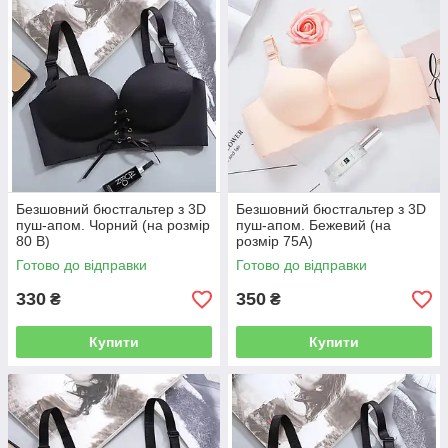
Безшовний бюстгальтер з 3D
Безшовний бюстгальтер з 3D
пуш-апом. Чорний (на розмір
пуш-апом. Бежевий (на
80 B)
розмір 75А)
Готово до відправки
Готово до відправки
330
350
₴
₴
Купити
Купити