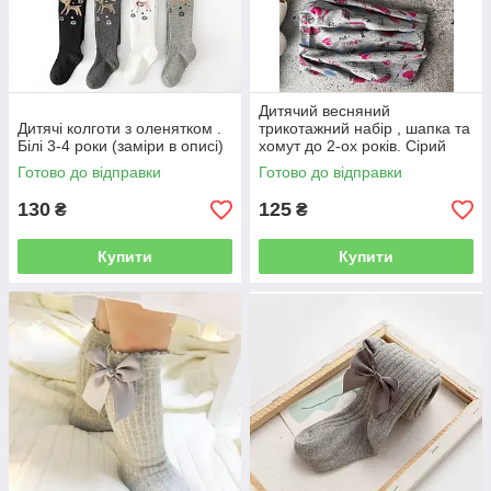
Дитячий весняний
Дитячі колготи з оленятком .
трикотажний набір , шапка та
Білі 3-4 роки (заміри в описі)
хомут до 2-ох років. Сірий
"Рожеві машинки" ( Заміри в
Готово до відправки
Готово до відправки
описі ).
130
125
₴
₴
Купити
Купити