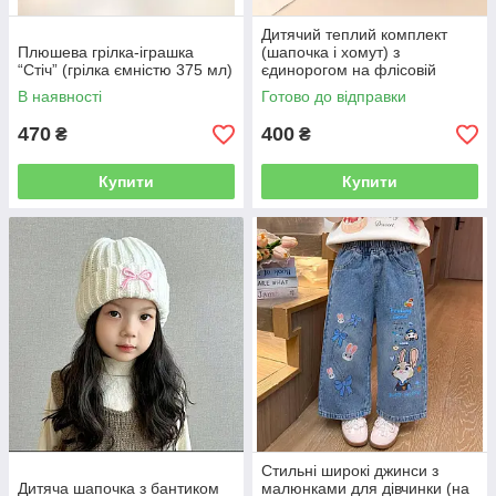
Дитячий теплий комплект
Плюшева грілка-іграшка
(шапочка і хомут) з
“Стіч” (грілка ємністю 375 мл)
єдинорогом на флісовій
підкладці. Сірий
В наявності
Готово до відправки
470
400
₴
₴
Купити
Купити
Стильні широкі джинси з
Дитяча шапочка з бантиком
малюнками для дівчинки (на