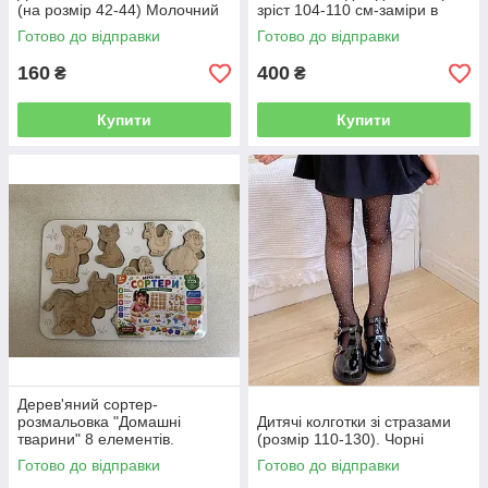
(на розмір 42-44) Молочний
зріст 104-110 см-заміри в
описі)
Готово до відправки
Готово до відправки
160
400
₴
₴
Купити
Купити
Дерев'яний сортер-
розмальовка "Домашні
Дитячі колготки зі стразами
тварини" 8 елементів.
(розмір 110-130). Чорні
Дерев'яний пазл для
Готово до відправки
Готово до відправки
розфарбовування.