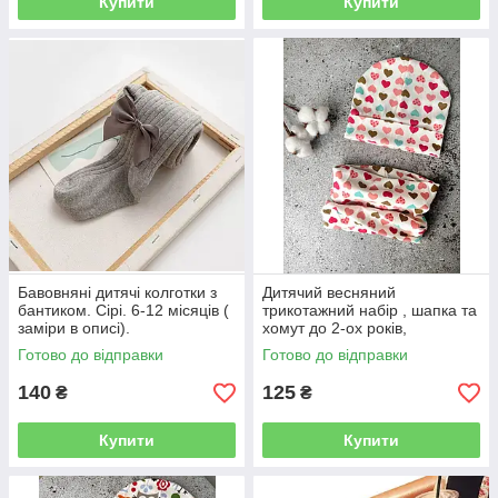
Купити
Купити
Бавовняні дитячі колготки з
Дитячий весняний
бантиком. Сірі. 6-12 місяців (
трикотажний набір , шапка та
заміри в описі).
хомут до 2-ох років,
"Різнокольорові сердця" . (
Готово до відправки
Готово до відправки
Заміри в описі ).
140
125
₴
₴
Купити
Купити