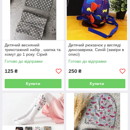
Дитячий весняний
Дитячий рюкзачок у вигляді
трикотажний набір , шапка та
динозаврика. Синій (заміри в
хомут до 1 року. Сірий
описі)
"Сердечка" . ( Заміри в описі
Готово до відправки
Готово до відправки
).
125
250
₴
₴
Купити
Купити