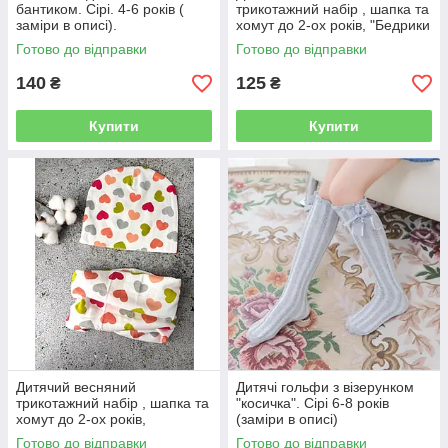
бантиком. Сірі. 4-6 років (
трикотажний набір , шапка та
заміри в описі).
хомут до 2-ох років, "Бедрики
з сердечками" . ( Заміри в
Готово до відправки
Готово до відправки
описі ).
140
125
₴
₴
Купити
Купити
Дитячий весняний
Дитячі гольфи з візерунком
трикотажний набір , шапка та
"косичка". Сірі 6-8 років
хомут до 2-ох років,
(заміри в описі)
"Різнокольорові сердця" . (
Готово до відправки
Готово до відправки