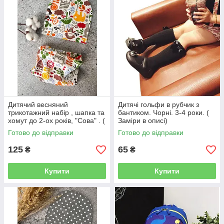
Дитячий весняний
Дитячі гольфи в рубчик з
трикотажний набір , шапка та
бантиком. Чорні. 3-4 роки. (
хомут до 2-ох років, "Сова" . (
Заміри в описі)
Заміри в описі ).
Готово до відправки
Готово до відправки
125
65
₴
₴
Купити
Купити