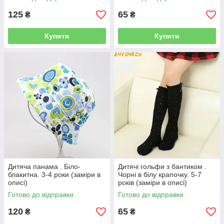
Заміри в описі ).
125
65
₴
₴
Купити
Купити
Дитяча панама . Біло-
Дитячі гольфи з бантиком .
блакитна. 3-4 роки (заміри в
Чорні в білу крапочку. 5-7
описі)
років (заміри в описі)
Готово до відправки
Готово до відправки
120
65
₴
₴