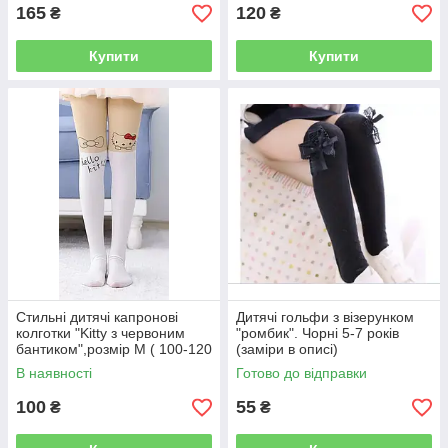
Розвиваюча іграшка для дітей
165
120
₴
₴
3+
Купити
Купити
Стильні дитячі капронові
Дитячі гольфи з візерунком
колготки "Kitty з червоним
"ромбик". Чорні 5-7 років
бантиком",розмір M ( 100-120
(заміри в описі)
см)
В наявності
Готово до відправки
100
55
₴
₴