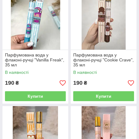
Парфумована вода у
Парфумована вода у
флаконі-ручці "Vanilla Freak",
флаконі-ручці "Cookie Crave",
35 мл
35 мл
В наявності
В наявності
190
190
₴
₴
Купити
Купити