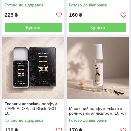
Готово до відправки
Готово до відправки
225
160
₴
₴
Купити
Купити
Твердий чоловічий парфум
L’APEIALO Asad Black №01,
Масляний парфум Eclaire з
10 г
роликовим аплікатром, 10 мл
Готово до відправки
Готово до відправки
130
170
₴
₴