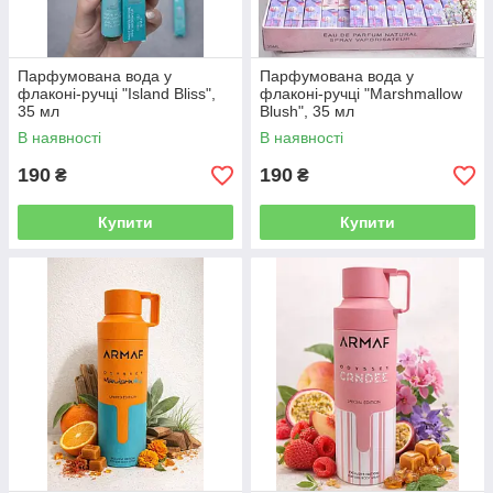
Парфумована вода у
Парфумована вода у
флаконі-ручці "Island Bliss",
флаконі-ручці "Marshmallow
35 мл
Blush", 35 мл
В наявності
В наявності
190
190
₴
₴
Купити
Купити