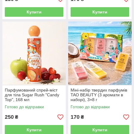
Купити
Купити
Парфумований спрей-міст
Міні-набір твердих парфумів
для тіла Sugar Rush "Candy
TAO BEAUTY (3 аромати в
Top", 168 мл
наборі), 3×8 г
Готово до відправки
Готово до відправки
250
170
₴
₴
Купити
Купити