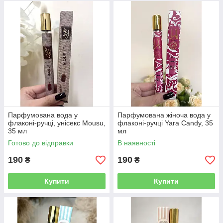
Парфумована вода у
Парфумована жіноча вода у
флаконі-ручці, унісекс Mousu,
флаконі-ручці Yara Candy, 35
35 мл
мл
Готово до відправки
В наявності
190
190
₴
₴
Купити
Купити