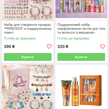
Набір для створення прикрас
Подарунковий набір
"PRINCESS" в подарунковому
парфумованих містів для тіла
пакеті
та волосся із вершково-
десертними ароматами
Готово до відправки
Готово до відправки
Queena Kitty, 5 × 10 мл
390
220
₴
₴
Купити
Купити