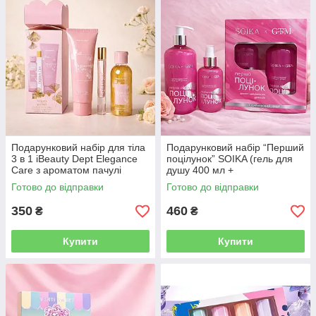
Подарунковий набір для тіла
Подарунковий набір “Перший
3 в 1 iBeauty Dept Elegance
поцілунок” SOIKA (гель для
Care з ароматом пачулі
душу 400 мл +
парфумований спрей з
Готово до відправки
Готово до відправки
шиммером 200 мл)
350
460
₴
₴
Купити
Купити