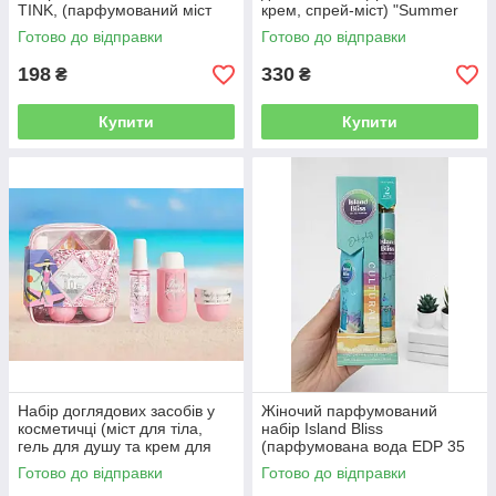
TINK, (парфумований міст
крем, спрей-міст) "Summer
100 мл, лосьйон для тіла 100
Travel Set" Victoria Key
Готово до відправки
Готово до відправки
мл)
198
330
₴
₴
Купити
Купити
Набір доглядових засобів у
Жіночий парфумований
косметичці (міст для тіла,
набір Island Bliss
гель для душу та крем для
(парфумована вода EDP 35
тіла) V.V. Love “Fruity
мл + крем для рук 30 мл)
Готово до відправки
Готово до відправки
Symphony”