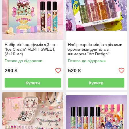
Набір міні-парфумів з 3 шт.
Набір спреїв-містів з різними
"Ice Cream" VENTI SWEET,
ароматами для тіла з
(3×10 мл)
шимером "Art Design"
Senoritas Secret, 4х75 мл
Готово до відправки
Готово до відправки
260
520
₴
₴
Купити
Купити