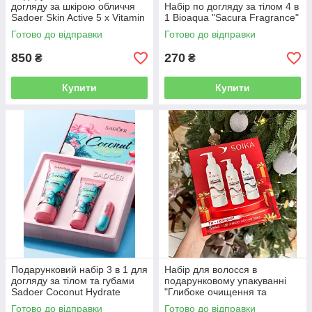
догляду за шкірою обличчя
Набір по догляду за тілом 4 в
Sadoer Skin Active 5 x Vitamin
1 Bioaqua "Sacura Fragrance"
Готово до відправки
Готово до відправки
850
270
₴
₴
Купити
Купити
Подарунковий набір 3 в 1 для
Набір для волосся в
догляду за тілом та губами
подарунковому упакуванні
Sadoer Coconut Hydrate
"Глибоке очищення та
захист" Soika 3 в 1 (шампунь,
Готово до відправки
Готово до відправки