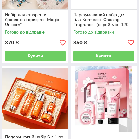
Набір для створення
Парфумований набір для
браслетів і прикрас "Magic
тіла Kormesic "Chasing
Unicorn"
Fragrance" (спрей-міст 120
мл і лосьйон 100 г.)
Готово до відправки
Готово до відправки
370
350
₴
₴
Купити
Купити
Подарунковий набір 6 в 1 по