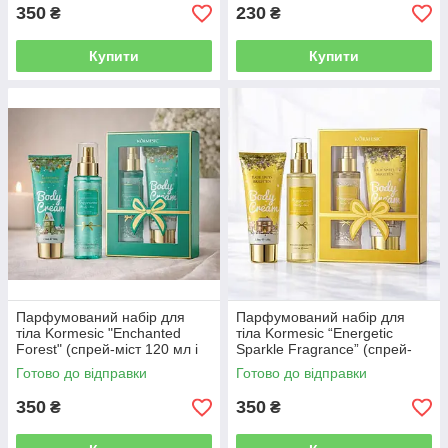
350
230
₴
₴
Купити
Купити
Парфумований набір для
Парфумований набір для
тіла Kormesic "Enchanted
тіла Kormesic “Energetic
Forest" (спрей-міст 120 мл і
Sparkle Fragrance” (спрей-
крем для тіла 100 г.)
міст 120 мл і лосьйон 100 г.)
Готово до відправки
Готово до відправки
350
350
₴
₴