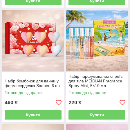
Купити
Купити
Набір парфумованих спреїв
Набір бомбочок для ванни у
для тіла MEIDIAN Fragrance
формі сердечка Sadoer, 6 шт
Spray Mist, 5×10 мл
Готово до відправки
Готово до відправки
460
220
₴
₴
Купити
Купити