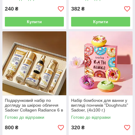
бальзам, термозахист)
240
382
₴
₴
Купити
Купити
Подарунковий набір по
Набір бомбочок для ванни у
догляду за шкірою обличчя
вигляді пончиків "Doughnuts"
Sadoer Collagen Radiance 6 в
Sadoer, (4x100 г.)
1
Готово до відправки
Готово до відправки
800
320
₴
₴