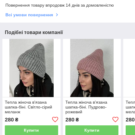
Повернення товару впродовж 14 днів за домовленістю
Всі умови повернення
Подібні товари компанії
Тепла жіноча в'язана
Тепла жіноча в'язана
Тепл
шапка-біні. Світло-сірий
шапка-біні. Пудрово-
шапк
меланж
рожевий
мел
280
280
280
₴
₴
Купити
Купити