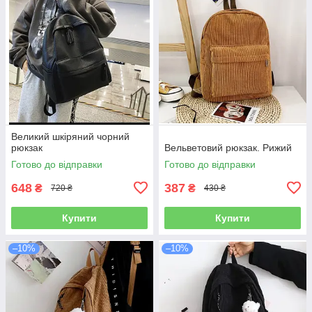
Великий шкіряний чорний
рюкзак
Вельветовий рюкзак. Рижий
Готово до відправки
Готово до відправки
648
387
₴
₴
720 ₴
430 ₴
Купити
Купити
–10%
–10%