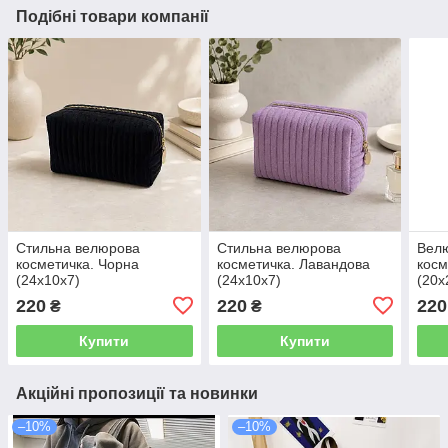
Подібні товари компанії
Стильна велюрова
Стильна велюрова
Вел
косметичка. Чорна
косметичка. Лавандова
косм
(24x10x7)
(24x10x7)
(20x
220
220
220
₴
₴
Купити
Купити
Акційні пропозиції та новинки
–10%
–10%