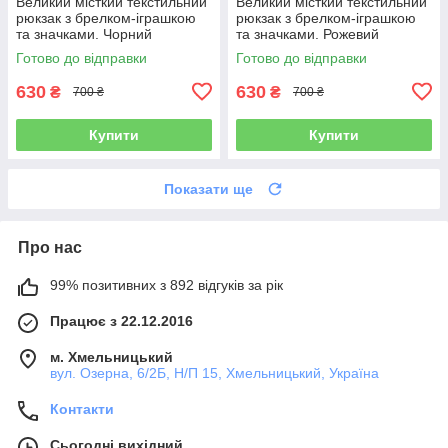
Великий місткий текстильний
Великий місткий текстильний
рюкзак з брелком-іграшкою
рюкзак з брелком-іграшкою
та значками. Чорний
та значками. Рожевий
Готово до відправки
Готово до відправки
630
630
₴
₴
700 ₴
700 ₴
Купити
Купити
Показати ще
Про нас
99% позитивних з 892 відгуків за рік
Працює з 22.12.2016
м. Хмельницький
вул. Озерна, 6/2Б, Н/П 15, Хмельницький, Україна
Контакти
Сьогодні вихідний