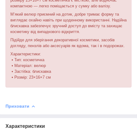
розміру 23×16×7 см косметичка є місткою, але водночас
компактною — легко поміщається у сумку або валізу.
М’який велюр приємний на дотик, добре тримає форму та
виглядає охайно навіть при щоденному використанні. Надійна
блискавка забезпечує зручний доступ до вмісту та захищає
косметику від випадкового відкриття.
Підійде для зберігання декоративної косметики, засобів
догляду, пензлів або аксесуарів як вдома, так і в подорожах.
Характеристики:
• Тип: косметичка
• Матеріал: велюр
• Застібка: блискавка
• Розмір: 23×16×7 см
Приховати
Характеристики