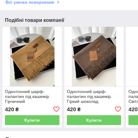
Всі умови повернення
Подібні товари компанії
Однотонний шарф-
Однотонний шарф-
Одн
палантин під кашемір.
палантин під кашемір.
пала
Гірчичний
Гіркий шоколад
Світ
420
420
420
₴
₴
Купити
Купити