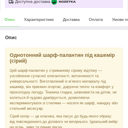
Доступна доставка
Опис
Характеристики
Доставка
Оплата
Умови п
Опис
Однотонний шарф-палантин під кашемір
(сірий)
Цей шарф-палантин у стриманому сірому відтінку —
уособлення сучасної елегантності, витонченості та
універсальності. Виготовлений із м’якого матеріалу під
кашемір, він приємно огортає, даруючи тепло та комфорт у
прохолодну погоду. Тканина гладка, шовковиста на дотик, не
колеться й чудово драпірується, дозволяючи
експериментувати зі стилями — носити як шарф, накидку або
стильний аксесуар.
Сірий колір — це класика, яка пасує до будь-якого образу:
від повсякденного до ділового чи вечірнього. Ідеальний вибір
на осінь, зиму та ранню весну.