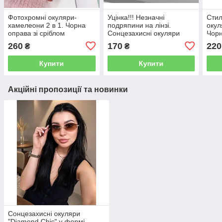
Фотохромні окуляри-
Уцінка!!! Незначні
Стил
хамелеони 2 в 1. Чорна
подряпини на лінзі.
окул
оправа зі сріблом
Сонцезахисні окуляри
Чорн
"Chameleon"
овальної форми без
260
170
220
₴
₴
оправи Чорні "Magnolia"
Купити
Купити
Акційні пропозиції та новинки
Сонцезахисні окуляри
"Diamond Chic" у формі