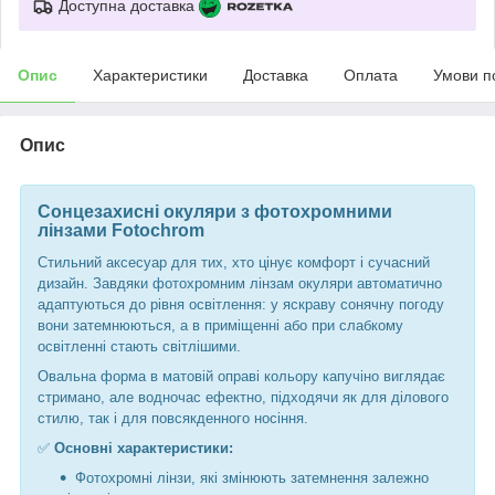
Доступна доставка
Опис
Характеристики
Доставка
Оплата
Умови п
Опис
Сонцезахисні окуляри з фотохромними
лінзами Fotochrom
Стильний аксесуар для тих, хто цінує комфорт і сучасний
дизайн. Завдяки фотохромним лінзам окуляри автоматично
адаптуються до рівня освітлення: у яскраву сонячну погоду
вони затемнюються, а в приміщенні або при слабкому
освітленні стають світлішими.
Овальна форма в матовій оправі кольору капучіно виглядає
стримано, але водночас ефектно, підходячи як для ділового
стилю, так і для повсякденного носіння.
✅
Основні характеристики:
Фотохромні лінзи, які змінюють затемнення залежно