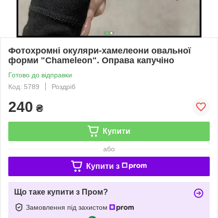
Фотохромні окуляри-хамелеони овальної
форми "Chameleon". Оправа капучіно
Готово до відправки
Код: 5789
Роздріб
240
₴
Купити
або
Купити з
Що таке купити з Пром?
Замовлення під захистом