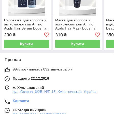
Сироватка для волосся з
Маска для волосся з
Маск
амінокислотами Amino
амінокислотами Amino
відн
Acids Hair Serum Bogenia,
Acids Hair Mask Bogenia,
Beau
50 мл.
300 мл.
Mask
230
310
350
₴
₴
Купити
Купити
Про нас
99% позитивних з 892 відгуків за рік
Працює з 22.12.2016
м. Хмельницький
вул. Озерна, 6/2Б, Н/П 15, Хмельницький, Україна
Контакти
Сьогодні вихідний
Показати весь графік роботи