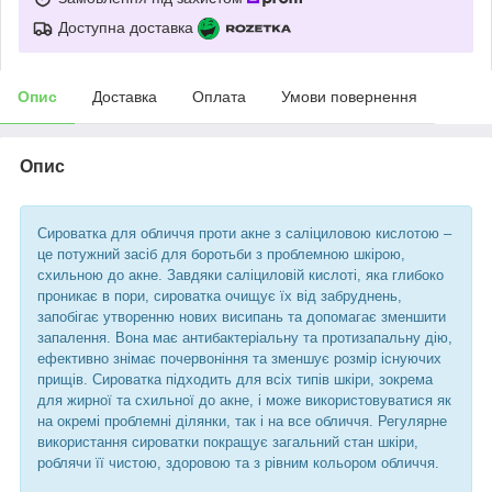
Доступна доставка
Опис
Доставка
Оплата
Умови повернення
Опис
Сироватка для обличчя проти акне з саліциловою кислотою –
це потужний засіб для боротьби з проблемною шкірою,
схильною до акне. Завдяки саліциловій кислоті, яка глибоко
проникає в пори, сироватка очищує їх від забруднень,
запобігає утворенню нових висипань та допомагає зменшити
запалення. Вона має антибактеріальну та протизапальну дію,
ефективно знімає почервоніння та зменшує розмір існуючих
прищів. Сироватка підходить для всіх типів шкіри, зокрема
для жирної та схильної до акне, і може використовуватися як
на окремі проблемні ділянки, так і на все обличчя. Регулярне
використання сироватки покращує загальний стан шкіри,
роблячи її чистою, здоровою та з рівним кольором обличчя.