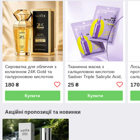
Сироватка для обличчя з
Тканинна маска з
Лось
колагеном 24K Gold та
саліциловою кислотою
прот
гіалуроновою кислотою
Sadoer Triple Salicylic Acid,
салі
SADOER, 40 мл
25 мл
Revu
180
25
170
₴
₴
Купити
Купити
Акційні пропозиції та новинки