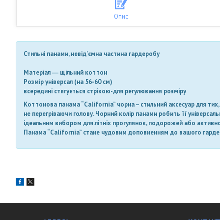
Опис
Стильні панами, невід'ємна частина гардеробу
Матеріал ― щільний коттон
Розмір універсал (на 56-60 см)
всередині стягується стрікою-для регулювання розміру
Коттонова панама “California” чорна – стильний аксесуар для тих,
не перегріваючи голову. Чорний колір панами робить її універсал
ідеальним вибором для літніх прогулянок, подорожей або активно
Панама “California” стане чудовим доповненням до вашого гардер