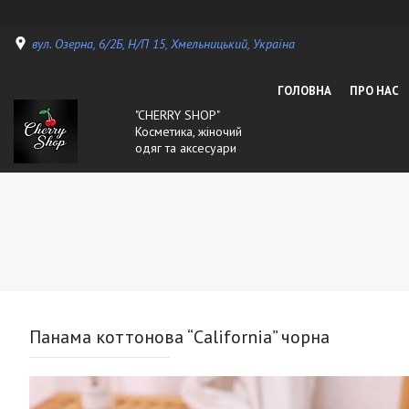
вул. Озерна, 6/2Б, Н/П 15, Хмельницький, Україна
ГОЛОВНА
ПРО НАС
"CHERRY SHOP"
Косметика, жіночий
одяг та аксесуари
Панама коттонова “California” чорна