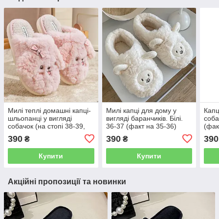
Милі теплі домашні капці-
Милі капці для дому у
Капц
шльопанці у вигляді
вигляді баранчиків. Білі.
соба
собачок (на стопі 38-39,
36-37 (факт на 35-36)
(фак
але фактично на 36-37
390
390
390
₴
₴
розмір)
Купити
Купити
Акційні пропозиції та новинки