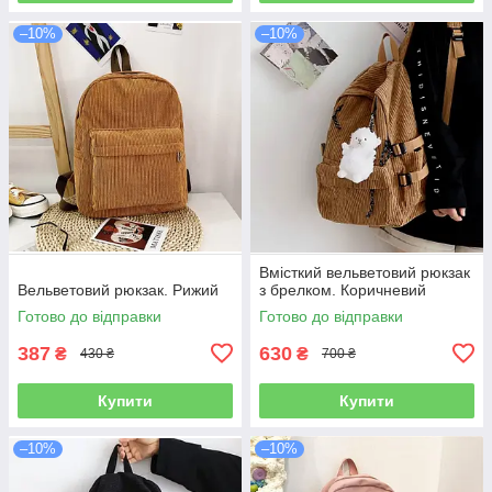
–10%
–10%
Вмісткий вельветовий рюкзак
Вельветовий рюкзак. Рижий
з брелком. Коричневий
Готово до відправки
Готово до відправки
387
630
₴
₴
430 ₴
700 ₴
Купити
Купити
–10%
–10%