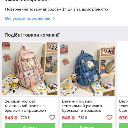
Повернення товару впродовж 14 днів за домовленістю
Всі умови повернення
Подібні товари компанії
Великий місткий
Великий місткий
Вели
текстильний рюкзак з
текстильний рюкзак з
текс
брелком та іграшкою і
брелком та іграшкою і
брел
значками. Пудровий
значками. Синій
БЕЖ
648
648
630
₴
₴
720 ₴
720 ₴
Купити
Купити