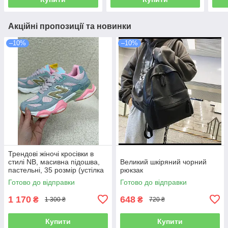
Акційні пропозиції та новинки
–10%
–10%
Трендові жіночі кросівки в
стилі NB, масивна підошва,
Великий шкіряний чорний
пастельні, 35 розмір (устілка
рюкзак
22,5 см)
Готово до відправки
Готово до відправки
1 170
648
₴
₴
1 300 ₴
720 ₴
Купити
Купити