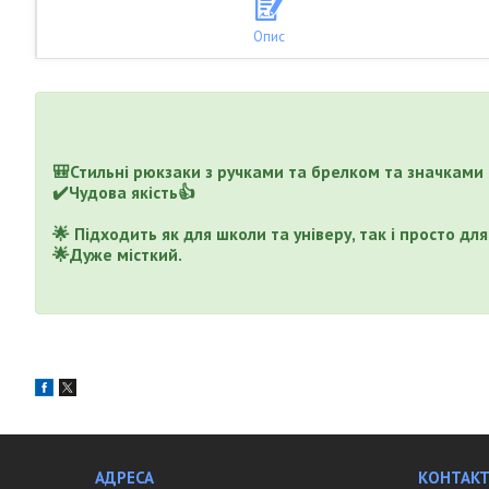
Опис
⠀
⠀
🎒Стильні рюкзаки з ручками та брелком та значками
✔️Чудова якість👍
⠀
🌟 Підходить як для школи та універу, так і просто дл
🌟Дуже місткий.