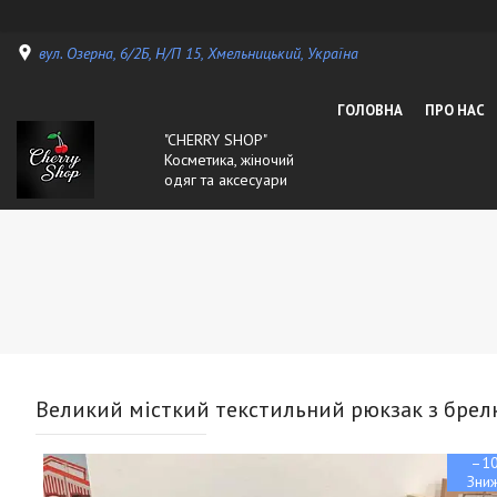
вул. Озерна, 6/2Б, Н/П 15, Хмельницький, Україна
ГОЛОВНА
ПРО НАС
"CHERRY SHOP"
Косметика, жіночий
одяг та аксесуари
Великий місткий текстильний рюкзак з брел
–1