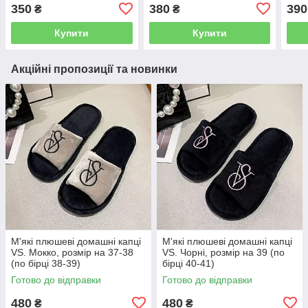
350
380
390
₴
₴
Купити
Купити
Акційні пропозиції та новинки
М'які плюшеві домашні капці
М'які плюшеві домашні капці
VS. Мокко, розмір на 37-38
VS. Чорні, розмір на 39 (по
(по бірці 38-39)
бірці 40-41)
Готово до відправки
Готово до відправки
480
480
₴
₴