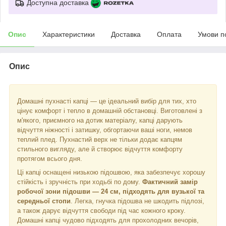
Доступна доставка
Опис
Характеристики
Доставка
Оплата
Умови п
Опис
Домашні пухнасті капці — це ідеальний вибір для тих, хто
цінує комфорт і тепло в домашній обстановці. Виготовлені з
м'якого, приємного на дотик матеріалу, капці дарують
відчуття ніжності і затишку, обгортаючи ваші ноги, немов
теплий плед. Пухнастий верх не тільки додає капцям
стильного вигляду, але й створює відчуття комфорту
протягом всього дня.
Ці капці оснащені низькою підошвою, яка забезпечує хорошу
стійкість і зручність при ходьбі по дому.
Фактичний замір
робочої зони підошви — 24 см, підходять для вузької та
середньої стопи
. Легка, гнучка підошва не шкодить підлозі,
а також дарує відчуття свободи під час кожного кроку.
Домашні капці чудово підходять для прохолодних вечорів,