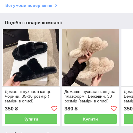
Всі умови повернення
Подібні товари компанії
Домашні пухнасті капці.
Домашні пухнасті капці на
Дома
Чорний, 35-36 розмір (
платформі. Бежевий, 38
Беже
заміри в описі)
розмір (заміри в описі)
замі
350
380
350
₴
₴
Купити
Купити