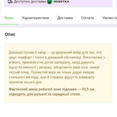
Доступна доставка
Опис
Характеристики
Доставка
Оплата
Умови п
Опис
Домашні пухнасті капці — це ідеальний вибір для тих, хто
цінує комфорт і тепло в домашній обстановці. Виготовлені з
м'якого, приємного на дотик матеріалу, капці дарують
відчуття ніжності і затишку, обгортаючи ваші ноги, немов
теплий плед. Пухнастий верх не тільки додає капцям
стильного вигляду, але й створює відчуття комфорту
протягом всього дня.
Фактичний замір робочої зони підошви — 23,5 см,
підходять для вузької та середньої стопи
.