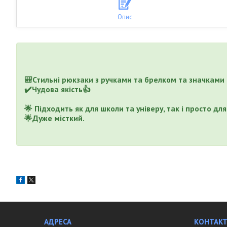
Опис
⠀
⠀
🎒Стильні рюкзаки з ручками та брелком та значками
✔️Чудова якість👍
⠀
🌟 Підходить як для школи та універу, так і просто дл
🌟Дуже місткий.