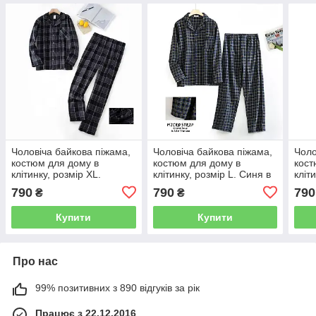
Чоловіча байкова піжама,
Чоловіча байкова піжама,
Чоло
костюм для дому в
костюм для дому в
кост
клітинку, розмір XL.
клітинку, розмір L. Синя в
кліт
Чорний з сірим, (заміри в
жовту смужку. ( заміри в
блак
790
790
790
₴
₴
описі)
описі)
опис
Купити
Купити
Про нас
99% позитивних з 890 відгуків за рік
Працює з 22.12.2016