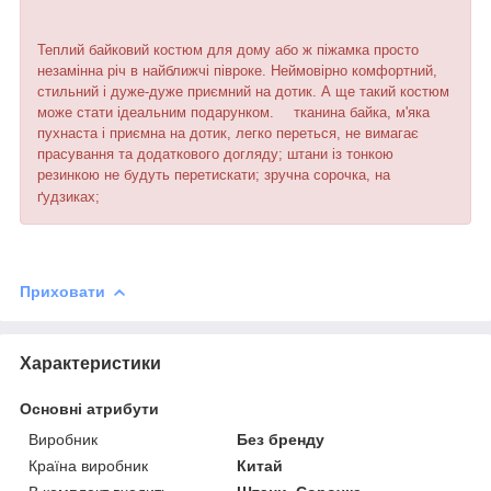
Теплий байковий костюм для дому або ж піжамка просто
незамінна річ в найближчі піврокe. Неймовірно комфортний,
стильний і дуже-дуже приємний на дотик. А ще такий костюм
може стати ідеальним подарунком. ⠀ тканина байка, м'яка
пухнаста і приємна на дотик, легко переться, не вимагає
прасування та додаткового догляду; штани із тонкою
резинкою не будуть перетискати; зручна сорочка, на
ґудзиках;
Приховати
Характеристики
Основні атрибути
Виробник
Без бренду
Країна виробник
Китай