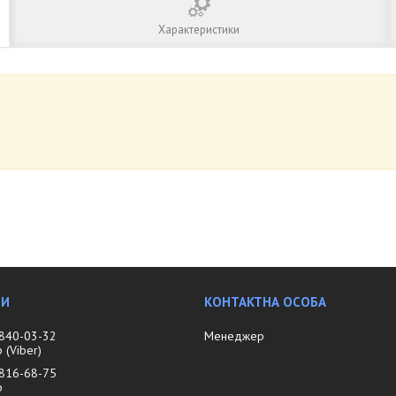
Характеристики
 840-03-32
Менеджер
(Viber)
 816-68-75
р