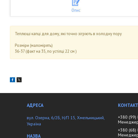
Опис
Теплющі капці для дому, які точно зігріють в холодну пору
⠀
Розміри (маломірять)
36-37 (факт на 35, по устілці 22 см )
+380 (99)
вул. Озерна, 6/2Б, Н/П 15, Хмельницький,
Менеджер 
Україна
+380 (68)
Менедже