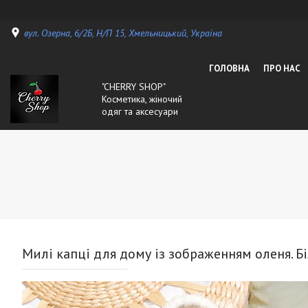
вул. Озерна, 6/2Б, Н/П 15, Хмельницький, Україна
ГОЛОВНА
ПРО НАС
"CHERRY SHOP"
Косметика, жіночий
одяг та аксесуари
Милі капці для дому із зображенням оленя. Біл