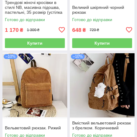
Трендові жіночі кросівки в
стилі NB, масивна підошва,
Великий шкіряний чорний
пастельні, 35 розмір (устілка
рюкзак
22,5 см)
Готово до відправки
Готово до відправки
1 170
648
₴
₴
1 300 ₴
720 ₴
Купити
Купити
–10%
–10%
Вмісткий вельветовий рюкзак
Вельветовий рюкзак. Рижий
з брелком. Коричневий
Готово до відправки
Готово до відправки