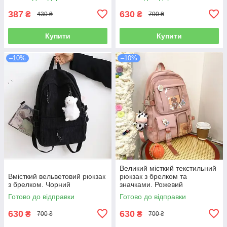
387
630
₴
₴
430 ₴
700 ₴
Купити
Купити
–10%
–10%
Великий місткий текстильний
Вмісткий вельветовий рюкзак
рюкзак з брелком та
з брелком. Чорний
значками. Рожевий
Готово до відправки
Готово до відправки
630
630
₴
₴
700 ₴
700 ₴