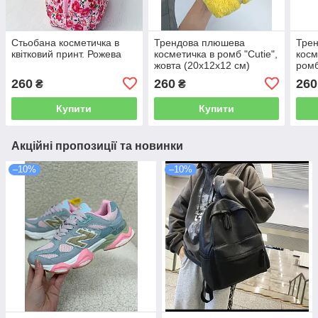
Стьобана косметичка в
Трендова плюшева
Тре
квітковий принт. Рожева
косметичка в ромб "Cutie",
косм
жовта (20х12х12 см)
ромб
підк
260
260
260
₴
₴
каву
Купити
Купити
Акційні пропозиції та новинки
–10%
–10%