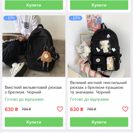
Купити
Купити
–10%
–10%
Великий місткий текстильний
Вмісткий вельветовий рюкзак
рюкзак з брелком-іграшкою
з брелком. Чорний
та значками. Чорний
Готово до відправки
Готово до відправки
630
630
₴
₴
700 ₴
700 ₴
Купити
Купити