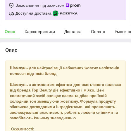
Замовлення під захистом
Доступна доставка
Опис
Характеристики
Доставка
Оплата
Умови п
Опис
Шампунь для нейтралізації небажаних жовтих напівтонів
волосся відтінків блонд
Шампунь з антижовтим ефектом для освітленого волосся
від бренда Top Beauty діє ефективно і м'яко. Цей
косметичний засіб очищає пасма та дбає про їхній
холодний тон зменшуючи жовтизну. Формула продукту
збагачена доглядовими інгредієнтами, які проявляють
зволожувальні властивості, роблять локони сяйними та
запобігають їхньому зневодненню.
Особливості: