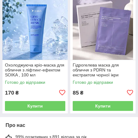
Охолоджуюча кріо-маска для
Гідрогелева маска для
обличчя з ліфтинг-ефектом
обличчя з PDRN та
SOIKA , 100 мл
екстрактом чорної ікри
REJUVENATING CAVIAR
Готово до відправки
Готово до відправки
PDRN REAL DEEP MASK, 34 г
170
85
₴
₴
Купити
Купити
Про нас
99% позитивних з 891 відгука за рік