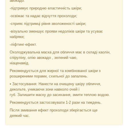
авокадо.
-підтримує природню еластичність шкіри;
-освіжає та надає відчуття прохолоди;
-сприяє підтримці рівня зволоженості шкіри;
-візуально зменшує прояви недоліків шкіри та усуває
набряки;
-ліфтинг-ефект.
Охолоджувальна маска для обличчя має в складі каолін,
спіруліну, олію авокадо , зелений чаю,
ніаценамід.
Рекомендується для жирної та комбінованої шкіри з
розширеними порами, схильної до запалень.
• Застосування: Нанести на очищену шкіру обличчя,
декольте, уникаючи зони навколо очей і
губ. Залишити маску до засихання, змити теплою водою.
Рекомендується застосовувати 1-2 рази на тиждень.
Після змивання ефект прохолоди зберігається ще
деякий час.