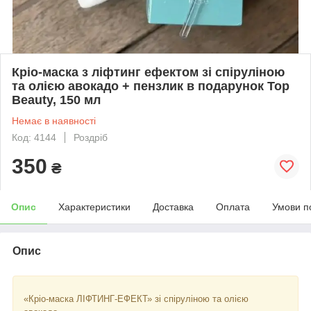
Кріо-маска з ліфтинг ефектом зі спіруліною
та олією авокадо + пензлик в подарунок Top
Beauty, 150 мл
Немає в наявності
Код: 4144
Роздріб
350
₴
Опис
Характеристики
Доставка
Оплата
Умови п
Опис
«Кріо-маска ЛІФТИНГ-ЕФЕКТ» зі спіруліною та олією