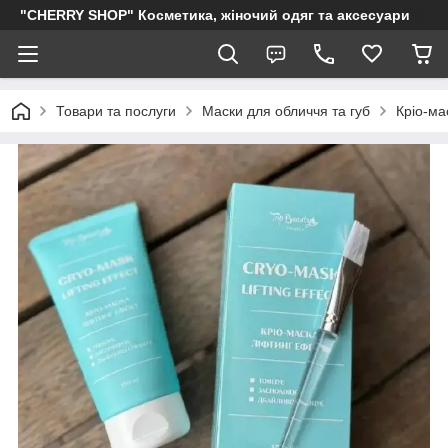
"CHERRY SHOP" Косметика, жіночий одяг та аксесуари
Товари та послуги
Маски для обличчя та губ
Кріо-ма