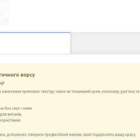
тичного ворсу
жу!
 нанесення кремових текстур, таких як тональний крем, консилер, рум'яна та
 без смуг і плям.
 для веганів.
користання.
си, допоможе створити професійний макіяж, який підкреслить вашу красу.