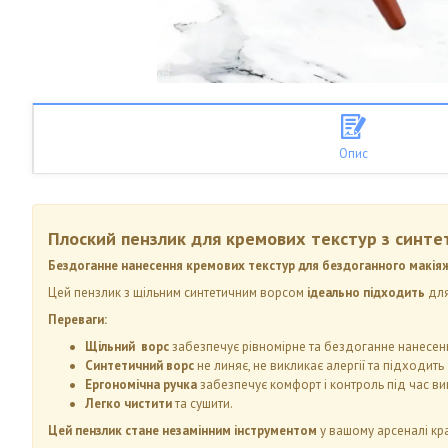
Опис
Плоский пензлик для кремових текстур з синте
Бездоганне нанесення кремових текстур для бездоганного макія
Цей пензлик з щільним синтетичним ворсом
ідеально підходить
для
Переваги:
Щільний ворс
забезпечує рівномірне та бездоганне нанесення
Синтетичний ворс
не линяє, не викликає алергії та підходить
Ергономічна ручка
забезпечує комфорт і контроль під час ви
Легко чистити
та сушити.
Цей пензлик стане незамінним інструментом
у вашому арсеналі кра