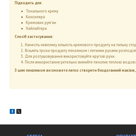
Підходить для:
Тонального крему
Консилера
Кремових рум'ян
Хайлайтера
Спосіб застосування:
Нанесіть невелику кількість кремового продукту на тильну сто
Візьміть трохи продукту пензликом і легкими рухами розподіл
Для розтушовування використовуйте кругові рухи.
Після використання ретельно вимийте пензлик теплою водою 
З цим пензликом ви зможете легко створити бездоганний макіяж, 