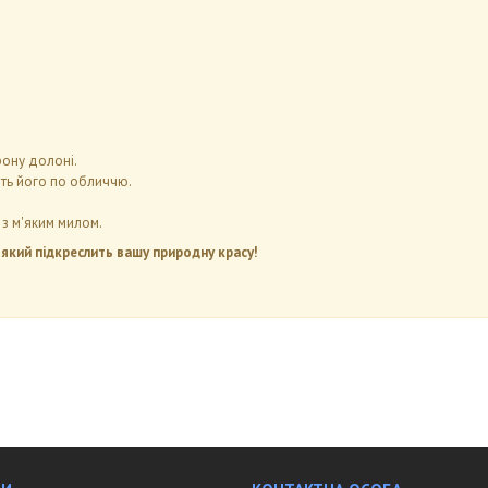
рону долоні.
іть його по обличчю.
з м'яким милом.
який підкреслить вашу природну красу!