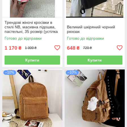
Трендові жіночі кросівки в
стилі NB, масивна підошва,
Великий шкіряний чорний
пастельні, 35 розмір (устілка
рюкзак
22,5 см)
Готово до відправки
Готово до відправки
1 170
648
₴
₴
1 300 ₴
720 ₴
Купити
Купити
–10%
–10%