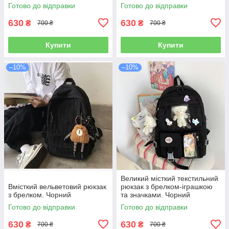
Готово до відправки
Готово до відправки
630
630
₴
₴
700 ₴
700 ₴
Купити
Купити
–10%
–10%
Великий місткий текстильний
Вмісткий вельветовий рюкзак
рюкзак з брелком-іграшкою
з брелком. Чорний
та значками. Чорний
Готово до відправки
Готово до відправки
630
630
₴
₴
700 ₴
700 ₴