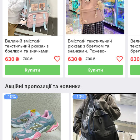
Великий вмісткий
Вмісткий текстильний
Вели
текстильний рюкзак з
рюкзак з брелком та
текс
брелком та значками.
значками. Рожево-
брел
Бірюзово-пудровий
пудровий
БЕЖ
630
630
630
₴
₴
700 ₴
700 ₴
Купити
Купити
Акційні пропозиції та новинки
–10%
–10%