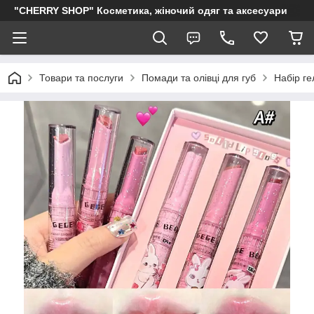
"CHERRY SHOP" Косметика, жіночий одяг та аксесуари
Товари та послуги
Помади та олівці для губ
Набір ге