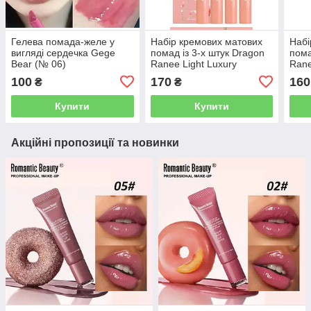
Гелева помада-желе у
Набір кремових матових
Набі
вигляді сердечка Gege
помад із 3-х штук Dragon
пома
Bear (№ 06)
Ranee Light Luxury
Rane
(палітра C)
100
170
160
₴
₴
Купити
Купити
Акційні пропозиції та новинки