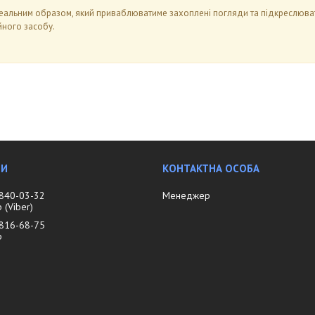
альним образом, який приваблюватиме захоплені погляди та підкреслюватим
йного засобу.
 840-03-32
Менеджер
(Viber)
 816-68-75
р