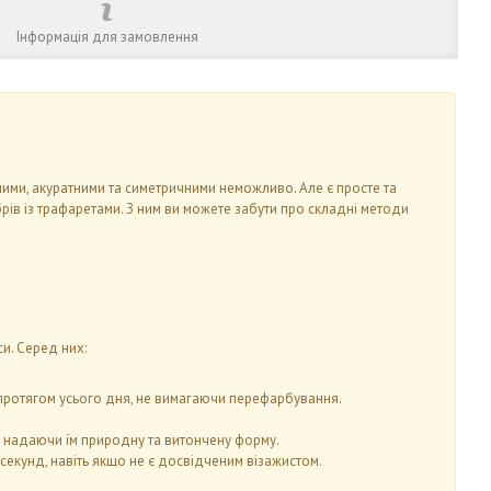
Інформація для замовлення
ними, акуратними та симетричними неможливо. Але є просте та
ів із трафаретами. З ним ви можете забути про складні методи
и. Серед них:
м протягом усього дня, не вимагаючи перефарбування.
и, надаючи їм природну та витончену форму.
секунд, навіть якщо не є досвідченим візажистом.