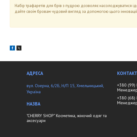
Набір трафаретів для брів з пудрою дозволяє насолоджуватися іде
дайте своїм бровам чудовий вигляд за допомогою цього інноваці
+380 (99)
вул. Озерна, 6/2Б, Н/П 15, Хмельницький,
Менеджер 
Україна
+380 (68)
Менедже
"CHERRY SHOP" Косметика, жіночий одяг та
аксесуари