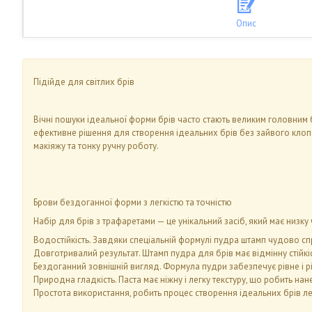
Опис
Підійде для світлих брів
Вічні пошуки ідеальної форми брів часто стають великим головним б
ефективне рішення для створення ідеальних брів без зайвого клопо
макіяжу та тонку ручну роботу.
Брови бездоганної форми з легкістю та точністю
Набір для брів з трафаретами — це унікальний засіб, який має низк
Водостійкість. Завдяки спеціальній формулі пудра штамп чудово сп
Довготривалий результат. Штамп пудра для брів має відмінну стійк
Бездоганний зовнішній вигляд. Формула пудри забезпечує рівне і
Природна гладкість. Паста має ніжну і легку текстуру, що робить 
Простота використання, робить процес створення ідеальних брів ле