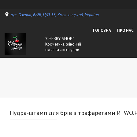
вул. Озерна, 6/2Б, Н/П 15, Хмельницький, Україна
ГОЛОВНА
ПРО НАС
"CHERRY SHOP"
Косметика, жіночий
одяг та аксесуари
Пудра-штамп для брів з трафаретами P.TWO.P N