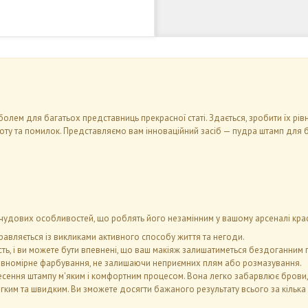
олем для багатьох представниць прекрасної статі. Здається, зробити їх рів
ту та помилок. Представляємо вам інноваційний засіб — пудра штамп для бр
у чудових особливостей, що роблять його незамінним у вашому арсеналі крас
равляється із викликами активного способу життя та негоди.
ість, і ви можете бути впевнені, що ваш макіяж залишатиметься бездоганни
 рівномірне фарбування, не залишаючи неприємних плям або розмазування.
нанесення штампу м'яким і комфортним процесом. Вона легко забарвлює бров
гким та швидким. Ви зможете досягти бажаного результату всього за кілька 