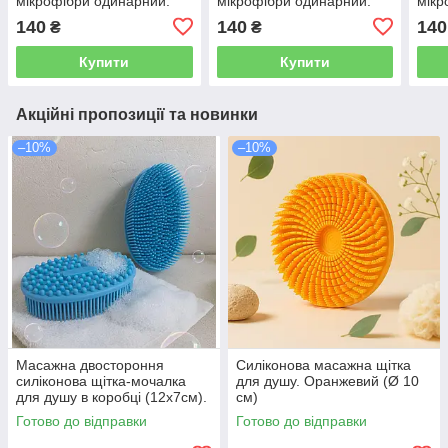
мікрофібри одинарний.
мікрофібри одинарний.
мікр
М'ятний
Персиковий
Блак
140
140
140
₴
₴
Купити
Купити
Акційні пропозиції та новинки
–10%
–10%
Масажна двостороння
Силіконова масажна щітка
силіконова щітка-мочалка
для душу. Оранжевий (Ø 10
для душу в коробці (12х7см).
см)
Блакитна
Готово до відправки
Готово до відправки