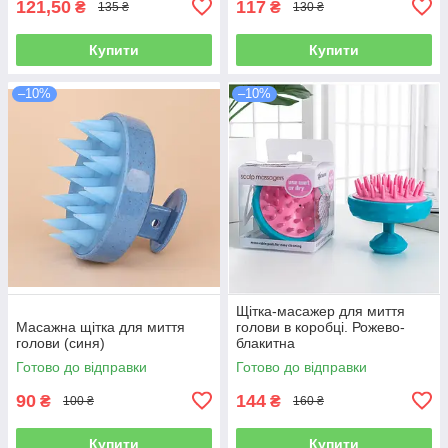
121,50
117
₴
₴
135 ₴
130 ₴
Купити
Купити
–10%
–10%
Щітка-масажер для миття
Масажна щітка для миття
голови в коробці. Рожево-
голови (синя)
блакитна
Готово до відправки
Готово до відправки
90
144
₴
₴
100 ₴
160 ₴
Купити
Купити