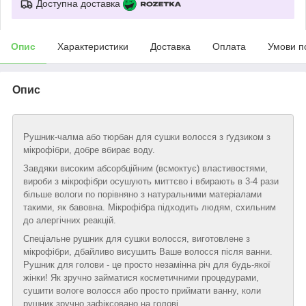
Доступна доставка
Опис
Характеристики
Доставка
Оплата
Умови п
Опис
Рушник-чалма або тюрбан для сушки волосся з ґудзиком з
мікрофібри, добре вбирає воду.
Завдяки високим абсорбційним (всмоктує) властивостями,
вироби з мікрофібри осушують миттєво і вбирають в 3-4 рази
більше вологи по порівняно з натуральними матеріалами
такими, як бавовна. Мікрофібра підходить людям, схильним
до алергічних реакцій.
Спеціальне рушник для сушки волосся, виготовлене з
мікрофібри, дбайливо висушить Ваше волосся після ванни.
Рушник для голови - це просто незамінна річ для будь-якої
жінки! Як зручно займатися косметичними процедурами,
сушити вологе волосся або просто приймати ванну, коли
рушник зручно зафіксовано на голові.