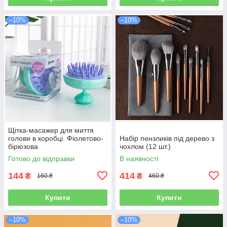
–10%
–10%
Щітка-масажер для миття
голови в коробці. Фіолетово-
Набір пензликів під дерево з
бірюзова
чохлом (12 шт.)
Готово до відправки
В наявності
144
414
₴
₴
160 ₴
460 ₴
Купити
Купити
–10%
–10%