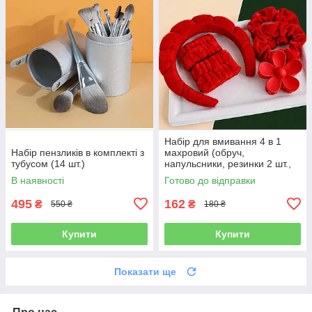
Набір для вмивання 4 в 1
Набір пензликів в комплекті з
махровий (обруч,
тубусом (14 шт.)
напульсники, резинки 2 шт.,
заколка-крабик), колір
В наявності
Готово до відправки
червоний
495
162
₴
₴
550 ₴
180 ₴
Купити
Купити
Показати ще