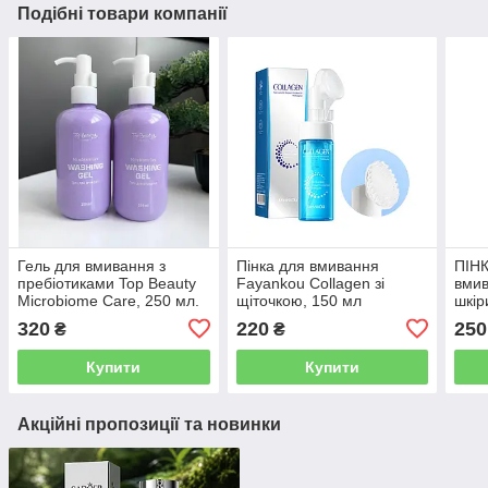
Подібні товари компанії
Гель для вмивання з
Пінка для вмивання
ПІНК
пребіотиками Top Beauty
Fayankou Collagen зі
вмив
Microbiome Care, 250 мл.
щіточкою, 150 мл
шкір
Top 
320
220
250
₴
₴
Купити
Купити
Акційні пропозиції та новинки