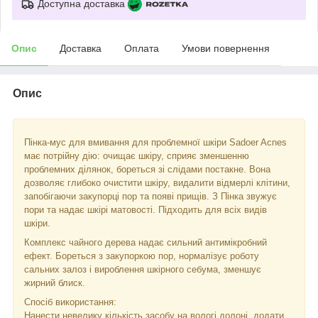
Доступна доставка
Опис
Доставка
Оплата
Умови повернення
Опис
Пінка-мус для вмивання для проблемної шкіри Sadoer Acnes
має потрійну дію: очищає шкіру, сприяє зменшенню
проблемних ділянок, бореться зі слідами постакне. Вона
дозволяє глибоко очистити шкіру, видалити відмерлі клітини,
запобігаючи закупорці пор та появі прищів. З Пінка звужує
пори та надає шкірі матовості. Підходить для всіх видів
шкіри.
Комплекс чайного дерева надає сильний антимікробний
ефект. Бореться з закупоркою пор, нормалізує роботу
сальних залоз і вироблення шкірного себума, зменшує
жирний блиск.
Спосіб використання:
Нанести невелику кількість засобу на вологі долоні, додати