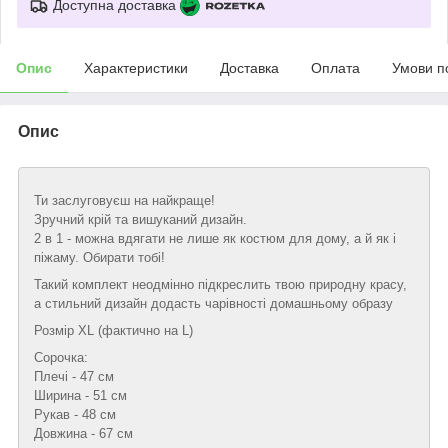
Доступна доставка
Опис
Характеристики
Доставка
Оплата
Умови п
Опис
Ти заслуговуєш на найкраще!
Зручний крій та вишуканий дизайн.
2 в 1 - можна вдягати не лише як костюм для дому, а й як і
піжаму. Обирати тобі!
Такий комплект неодмінно підкреслить твою природну красу,
а стильний дизайн додасть чарівності домашньому образу
Розмір XL (фактично на L)
Сорочка:
Плечі - 47 см
Ширина - 51 см
Рукав - 48 см
Довжина - 67 см