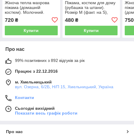
Жіноча тепла махрова
Піжама, костюм для дому
Жіно
піжама (домашній
(рубашка та штани).
піжа
костюм). Молочний.
Розмір М (факт. на S),
(дом
Розмір XL (по факту на M-
заміри в описі
"Flo
720
480
750
₴
₴
L), заміри в описі
Розм
замі
Купити
Купити
Про нас
99% позитивних з 892 відгуків за рік
Працює з 22.12.2016
м. Хмельницький
вул. Озерна, 6/2Б, Н/П 15, Хмельницький, Україна
Контакти
Сьогодні вихідний
Показати весь графік роботи
Про нас