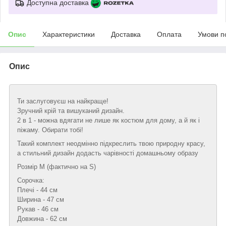
Доступна доставка
Опис
Характеристики
Доставка
Оплата
Умови п
Опис
Ти заслуговуєш на найкраще!
Зручний крій та вишуканий дизайн.
2 в 1 - можна вдягати не лише як костюм для дому, а й як і
піжаму. Обирати тобі!
Такий комплект неодмінно підкреслить твою природну красу,
а стильний дизайн додасть чарівності домашньому образу
Розмір М (фактично на S)
Сорочка:
Плечі - 44 см
Ширина - 47 см
Рукав - 46 см
Довжина - 62 см