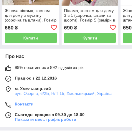
Жіноча піжама, костюм
Піжама, костюм для дому
Жіно
для дому з мусліну
3 в 1 (сорочка, штани та
для 
(сорочка та штани). Розмір
шорти). Розмір S (заміри в
штан
S (заміри в описі).
описі)
сну)
660
690
650
₴
₴
Рожевий
серд
опис
Купити
Купити
Про нас
99% позитивних з 892 відгуків за рік
Працює з 22.12.2016
м. Хмельницький
вул. Озерна, 6/2Б, Н/П 15, Хмельницький, Україна
Контакти
Сьогодні працює з 09:30 до 18:00
Показати весь графік роботи