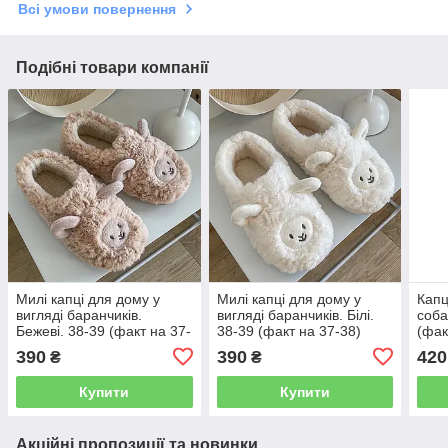
Всі умови повернення
Подібні товари компанії
Милі капці для дому у
Милі капці для дому у
Капц
вигляді баранчиків.
вигляді баранчиків. Білі.
соба
Бежеві. 38-39 (факт на 37-
38-39 (факт на 37-38)
(фак
38)
390
390
420
₴
₴
Купити
Купити
Акційні пропозиції та новинки