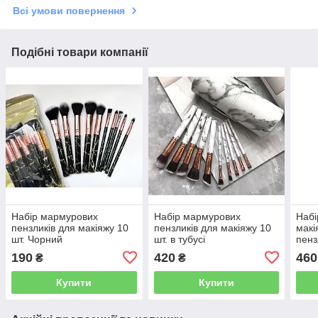
Всі умови повернення
Подібні товари компанії
Набір мармурових
Набір мармурових
Набі
пензликів для макіяжу 10
пензликів для макіяжу 10
макі
шт. Чорний
шт. в тубусі
пенз
190
420
460
₴
₴
Купити
Купити