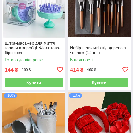
Щітка-масажер для миття
голови в коробці. Фіолетово-
Набір пензликів під дерево з
бірюзова
чохлом (12 шт.)
Готово до відправки
В наявності
144
414
₴
₴
160 ₴
460 ₴
Купити
Купити
–10%
–10%