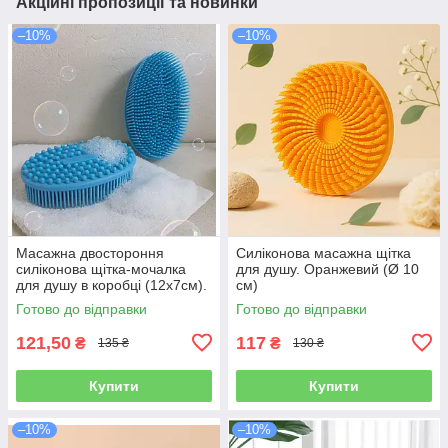
Акційні пропозиції та новинки
–10%
–10%
Масажна двостороння
Силіконова масажна щітка
силіконова щітка-мочалка
для душу. Оранжевий (Ø 10
для душу в коробці (12х7см).
см)
Блакитна
Готово до відправки
Готово до відправки
121,50
117
₴
₴
135 ₴
130 ₴
Купити
Купити
–10%
–10%