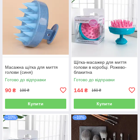
Щітка-масажер для миття
Масажна щітка для миття
голови в коробці. Рожево-
голови (синя)
блакитна
Готово до відправки
Готово до відправки
90
144
₴
₴
100 ₴
160 ₴
Купити
Купити
–10%
–10%