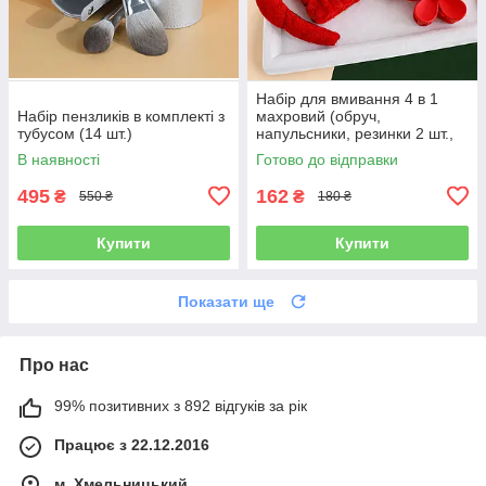
Набір для вмивання 4 в 1
Набір пензликів в комплекті з
махровий (обруч,
тубусом (14 шт.)
напульсники, резинки 2 шт.,
заколка-крабик), колір
В наявності
Готово до відправки
червоний
495
162
₴
₴
550 ₴
180 ₴
Купити
Купити
Показати ще
Про нас
99% позитивних з 892 відгуків за рік
Працює з 22.12.2016
м. Хмельницький