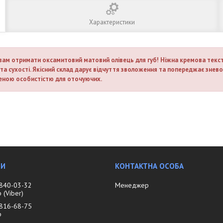
Характеристики
ь вам отримати оксамитовий матовий олівець для губ! Ніжна кремова текст
та сухості. Якісний склад дарує відчуття зволоження та попереджає знево
еною особистістю для оточуючих.
 840-03-32
Менеджер
(Viber)
 816-68-75
р