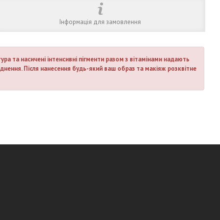
Інформація для замовлення
ура та насичені інтенсивні пігменти разом з вітамінами надають
днення. Після нанесення будь-який ваш образ та макіяж розквітне