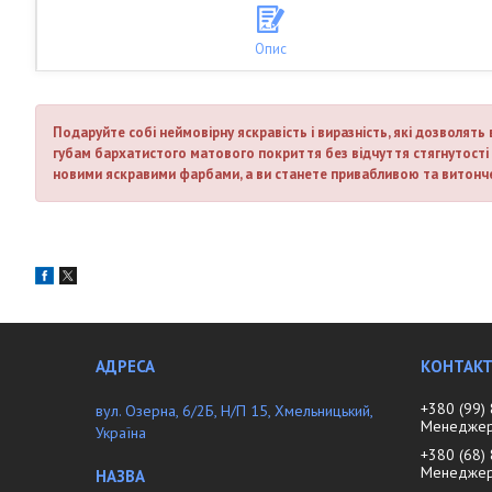
Опис
Подаруйте собі неймовірну яскравість і виразність, які дозволят
губам бархатистого матового покриття без відчуття стягнутості 
новими яскравими фарбами, а ви станете привабливою та витонч
+380 (99)
вул. Озерна, 6/2Б, Н/П 15, Хмельницький,
Менеджер 
Україна
+380 (68)
Менедже