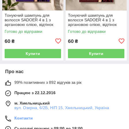
Тонуючий шампунь для
Тонуючий шампунь для
волосся SADOER 4 в 1 з
волосся SADOER 4 в 1 з
аргановою олією, відтінок
аргановою олією, відтінок
«Фіолетовий», 25 мл
темної вишні, 25 мл
Готово до відправки
Готово до відправки
60
60
₴
₴
Купити
Купити
Про нас
99% позитивних з 892 відгуків за рік
Працює з 22.12.2016
м. Хмельницький
вул. Озерна, 6/2Б, Н/П 15, Хмельницький, Україна
Контакти
Сьогодні працює з 09:00 до 18:00