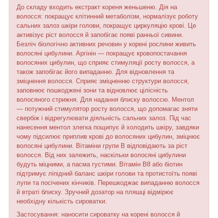
До складу входить екстракт кореня женьшеню. Дія на
волосся: покращує клітинний метаболізм, нормалізує роботу
сальних залоз шкіри голови, покращує циркуляцію крові. Це
активізує ріст волосся й запобігає появі ранньої сивини.
Безліч біологічно активних речовин у корені рослини живить
волосяні цибулини. Аргінін — покращує кровопостачання
волосяних цибулин, що сприяє стимуляції росту волосся, а
також запобігає його випаданню. Для відновлення та
зміцнення волосся. Сприяє зміцненню структури волосся,
заповнює пошкоджені зони та відновлює цілісність
волосяного стрижня. Для надання блиску волоссю. Ментол
— потужний стимулятор росту волосся, що допомагає зняти
свербіж і відрегулювати діяльність сальних залоз. Під час
нанесення ментол злегка пощипує й холодить шкіру, завдяки
чому підсилює приплив крові до волосяних цибулин, зміцнює
волосяні цибулини. Вітаміни групи B відповідають за ріст
волосся. Від них залежить, наскільки волосяні цибулини
будуть міцними, а пасма густими. Вітамін В8 або біотин
підтримує ліпідний баланс шкіри голови та протистоїть появі
лупи та посічених кінчиків. Перешкоджає випаданню волосся
й втраті блиску. Зручний дозатор на пляшці відмірює
необхідну кількість сироватки.
Застосування: наносити сироватку на корені волосся й