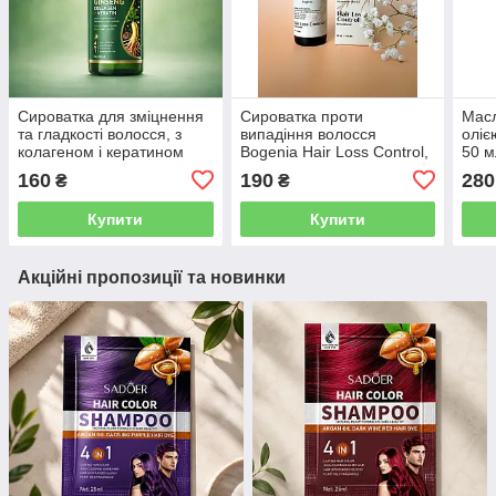
Сироватка для зміцнення
Сироватка проти
Масл
та гладкості волосся, з
випадіння волосся
оліє
колагеном і кератином
Bogenia Hair Loss Control,
50 м
SADOER Ginseng, 60 мл
30 мл
160
190
280
₴
₴
Купити
Купити
Акційні пропозиції та новинки