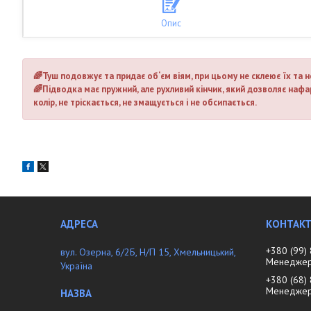
Опис
🌈Туш подовжує та придає об‘єм віям, при цьому не склеює їх та 
🌈Підводка має пружний, але рухливий кінчик, який дозволяє нафа
колір, не тріскається, не змащується і не обсипається.
+380 (99)
вул. Озерна, 6/2Б, Н/П 15, Хмельницький,
Менеджер 
Україна
+380 (68)
Менедже