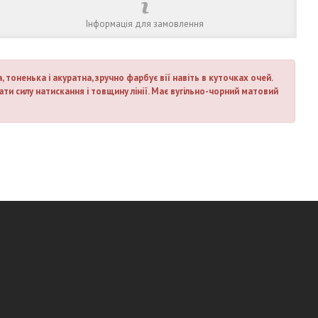
Інформація для замовлення
 тоненька і акуратна, зручно фарбує вії навіть в куточках очей.
ти силу натискання і товщину лінії. Має вугільно-чорний матовий