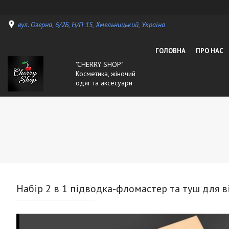
вул. Озерна, 6/2Б, Н/П 15, Хмельницький, Україна
ГОЛОВНА
ПРО НАС
"CHERRY SHOP"
Косметика, жіночий
одяг та аксесуари
Набір 2 в 1 підводка-фломастер та туш для в