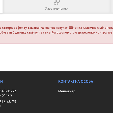
Характеристики
не створює ефекту так званих «лапок павука». Щіточка класична силіконова,
рбувати будь-яку стрілку, так як з його допомогою дуже легко контролюва
 840-03-32
Менеджер
(Viber)
 816-68-75
р