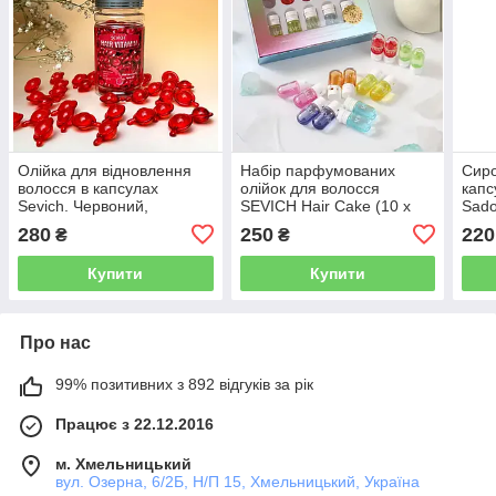
Олійка для відновлення
Набір парфумованих
Сиро
волосся в капсулах
олійок для волосся
капс
Sevich. Червоний,
SEVICH Hair Cake (10 x
Sado
(більший об'єм - 40
1.5 мл)
280
250
220
₴
₴
капсул)
Купити
Купити
Про нас
99% позитивних з 892 відгуків за рік
Працює з 22.12.2016
м. Хмельницький
вул. Озерна, 6/2Б, Н/П 15, Хмельницький, Україна