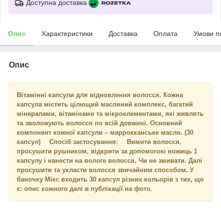
Доступна доставка
Опис
Характеристики
Доставка
Оплата
Умови п
Опис
Вітамінні капсули для відновлення волосся. Кожна
капсула містить цілющий масляний комплекс, багатий
мінералами, вітамінами та мікроелементами, які живлять
та зволожують волосся по всій довжині. Основний
компонент кожної капсули – маррокканське масло. (30
капсул) ⠀ Спосіб застосування: ⠀ Вимити волосся,
просушити рушником, відкрити за допомогою ножиць 1
капсулу і нанести на вологе волосся. Чи не змивати. Далі
просушити та укласти волосся звичайним способом. У
баночку Мікс входить 30 капсул різних кольорів з тих, що
є: опис кожного далі в публікації на фото.