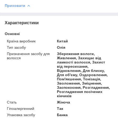
Приховати
Характеристики
Основні
Країна виробник
Китай
Тип засобу
Олія
Призначення засобу для
Збереження вологи,
волосся
Живлення, Захищає від
ламкості волосся, Захист
від пересихання,
Відновлення, Для блиску,
Для об'єму, Оздоровлення,
Пом'якшення, Тонізація,
Зволоження, Зміцнення,
Заспокоєння, Розгладження,
Розгладження посічених
кінчиків
Стать
Жіноча
Гіпоалергенний
Так
Упаковка засобу
Банка