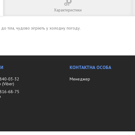
Характеристики
до тіла, чудово зігріють у холодну погоду.
 840-03-32
Менеджер
(Viber)
 816-68-75
р