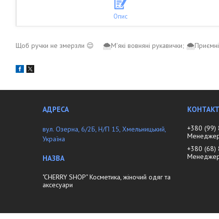
Опис
Щоб ручки не змерзли 😌 ⠀ 🌨М'які вовняні рукавички; 🌨Приємні 
+380 (99)
вул. Озерна, 6/2Б, Н/П 15, Хмельницький,
Менеджер 
Україна
+380 (68)
Менедже
"CHERRY SHOP" Косметика, жіночий одяг та
аксесуари