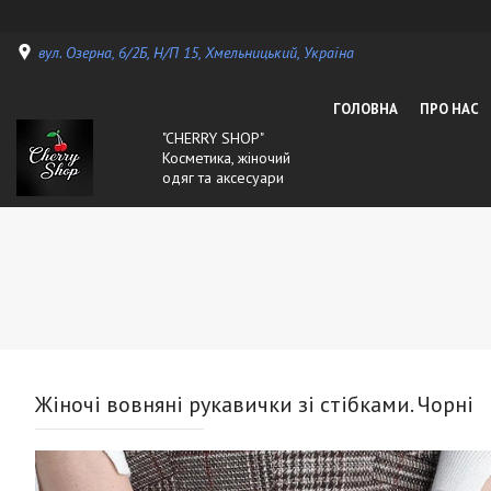
вул. Озерна, 6/2Б, Н/П 15, Хмельницький, Україна
ГОЛОВНА
ПРО НАС
"CHERRY SHOP"
Косметика, жіночий
одяг та аксесуари
Жіночі вовняні рукавички зі стібками. Чорні