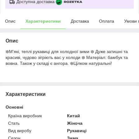
Доступна доставка
Опис
Характеристики
Доставка
Оплата
Умови 
Опис
❄️М'які, теплі рукавиці для холодної зими ❄️ Дуже затишні та
красиві, чудово зігріють вас у холоди ❄️ Матеріал: бамбук та
вовна. Також у складі є ангора. ❄️Цілком натуральні!
Характеристики
Основні
Країна виробник
Китай
Стать
Жіноча
Вид виробу
Рукавиці
Сезон
Зима