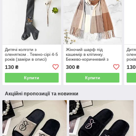
Дитячі колготи з
Жіночий шарф під
Дитя
оленятком . Темно-сірі 4-5
кашемір в клітинку.
олен
років (заміри в описі)
Бежево-коричневий з
рокі
білим і сірим
130
300
130
₴
₴
Купити
Купити
Акційні пропозиції та новинки