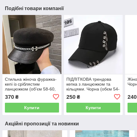
Подібні товари компанії
Стильна жіноча фуражка-
ПІДЛІТКОВА трендова
Жіно
кепі із сріблястим
кепка з ланцюжком та
Чор
ланцюжком (об'єм 58-60,
кільцями. Чорна (обєм 54-
можна відрегулювати
56, глибина 15 см)
370
250
240
₴
₴
стрічкою). Чорний
Купити
Купити
Акційні пропозиції та новинки