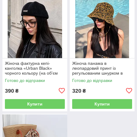
Жіноча фактурна кепі-
Жіноча панама в
канголка «Urban Black»
леопардовий принт із
чорного кольору (на об'єм
регульованим шнурком в
55-57 см)
стилі Jac (на об'єм 54-57 см)
Готово до відправки
Готово до відправки
390
320
₴
₴
Купити
Купити