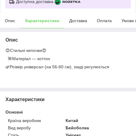
Доступна доставка
Опис
Характеристики
Доставка
Оплата
Умови 
Опис
😍Стильні кепочки😍
🌺Матеріал ― коттон
🌿Розмір універсал (на 56-60 см), ззаді регулюється
Характеристики
Основні
Країна виробник
Китай
Вид виробу
Бейсболка
Стать
Унісекс