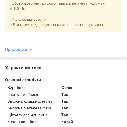
‼️Обов‘язково листай фото і дивись результат «ДО» та
«ПІСЛЯ»
⠀
✅Працює від розетки.
✅В комплекті йде сама машинка з лезом та щіточкою.
Приховати
Характеристики
Основні атрибути
Виробник
Gemei
Кнопка вкл./викл.
Так
Захисна кришка для лез
Так
Захисна металева сітка
Так
Щіточка для чищення
Так
Країна виробник
Китай