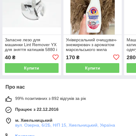
Запасне лезо для
Універсальний очищувач-
Маш
машинки Lint Remover YX
знежирювач з ароматом
кати
для зняття катишків 5880 і
марсельського мила
одяг
868 / 686
Chante Clair Sgrassatore
Пома
40
170
280
₴
₴
Universale, 625 мл
Купити
Купити
Про нас
99% позитивних з 892 відгуків за рік
Працює з 22.12.2016
м. Хмельницький
вул. Озерна, 6/2Б, Н/П 15, Хмельницький, Україна
Контакти