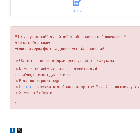
Опис
‼️Тільки у нас найбільший вибір забарвлень і найнижча ціна‼️
♥️Теплі наборчики♥️
➡️листай серію фото та дивись усі забарвлення⚡️
⠀
🔸Об'ємні шапочки-зефірки тепер у наборі з хомутами
🔸Комплекти такі м'які, затишні і дуже стильні.
такі м'які, затишні і дуже стильні.
🔸Відмінно зігрівають😍
🔹
Шапка
з широким подвійним підворотом. У такій шапці взимку точ
🔹Хомут на 2 оберти
.