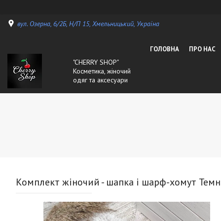
вул. Озерна, 6/2Б, Н/П 15, Хмельницький, Україна
ГОЛОВНА
ПРО НАС
"CHERRY SHOP"
Косметика, жіночий
одяг та аксесуари
Комплект жіночий - шапка і шарф-хомут Темн