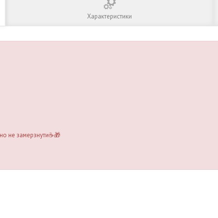
Характеристики
но не замерзнути☕️🎁